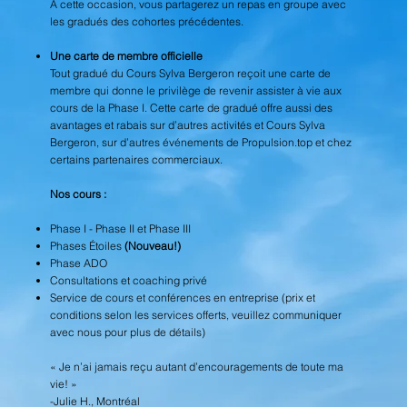
À cette occasion, vous partagerez un repas en groupe avec
les gradués des cohortes précédentes.
Une carte de membre officielle
Tout gradué du Cours Sylva Bergeron reçoit une carte de
membre qui donne le privilège de revenir assister à vie aux
cours de la Phase I. Cette carte de gradué offre aussi des
avantages et rabais sur d’autres activités et Cours Sylva
Bergeron, sur d’autres événements de Propulsion.top et chez
certains partenaires commerciaux.
Nos cours :
Phase I - Phase II et Phase III
Phases Étoiles
(Nouveau!)
Phase ADO
Consultations et coaching privé
Service de cours et conférences en entreprise
(prix et
conditions selon les services offerts, veuillez communiquer
avec nous pour plus de détails)
« Je n’ai jamais reçu autant d’encouragements de toute ma
vie! »
-Julie H., Montréal