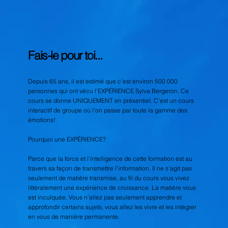
Fais-le pour toi...
Depuis 65 ans, il est estimé que c’est environ 500 000
personnes qui ont vécu l'EXPÉRIENCE Sylva Bergeron. Ce
cours se donne UNIQUEMENT en présentiel. C’est un cours
interactif de groupe où l’on passe par toute la gamme des
émotions!
Pourquoi une EXPÉRIENCE?
Parce que la force et l’intelligence de cette formation est au
travers sa façon de transmettre l’information. Il ne s’agit pas
seulement de matière transmise, au fil du cours vous vivez
littéralement une expérience de croissance. La matière vous
est inculquée. Vous n’allez pas seulement apprendre et
approfondir certains sujets, vous allez les vivre et les intégrer
en vous de manière permanente.